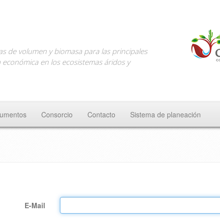
as de volumen y biomasa para las principales
 económica en los ecosistemas áridos y
umentos
Consorcio
Contacto
Sistema de planeación
E-Mail