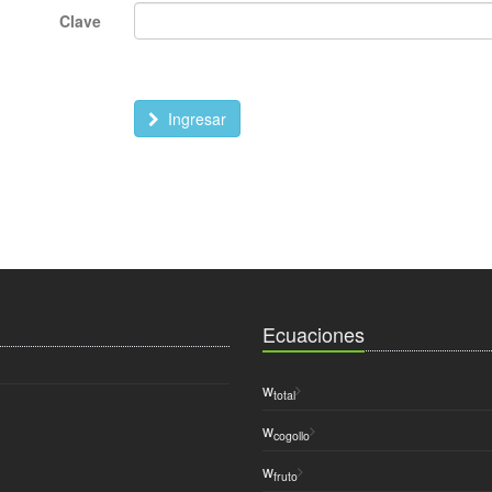
Clave
Ingresar
Ecuaciones
w
total
w
cogollo
w
fruto