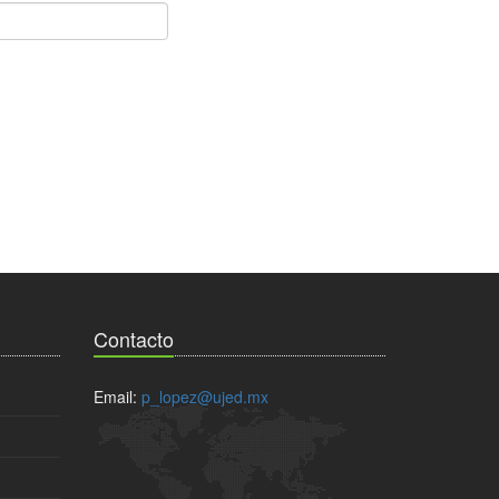
Contacto
Email:
p_lopez@ujed.mx