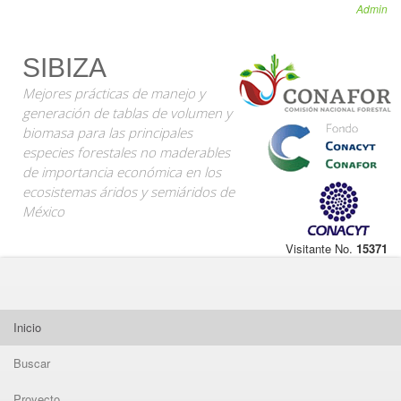
Admin
SIBIZA
Mejores prácticas de manejo y
generación de tablas de volumen y
biomasa para las principales
especies forestales no maderables
de importancia económica en los
ecosistemas áridos y semiáridos de
México
Visitante No.
15371
Inicio
Buscar
Proyecto