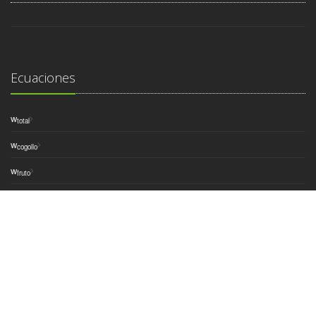
Ecuaciones
w
total
w
cogollo
w
fruto
w
hoja
w
peciolo
w
penca
Contacto